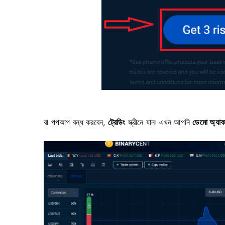
বা পপআপ বন্ধ করবেন,
ট্রেডিং
স্ক্রীনে যান৷
এখন আপনি
ডেমো অ্যাকা