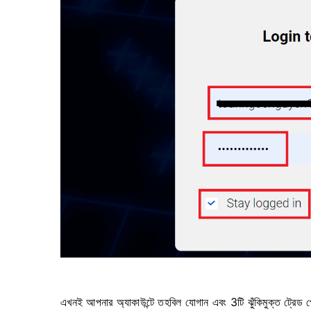
এখনই আপনার অ্যাকাউন্টে তহবিল যোগান এবং 3টি ঝুঁকিমুক্ত ট্রেড 