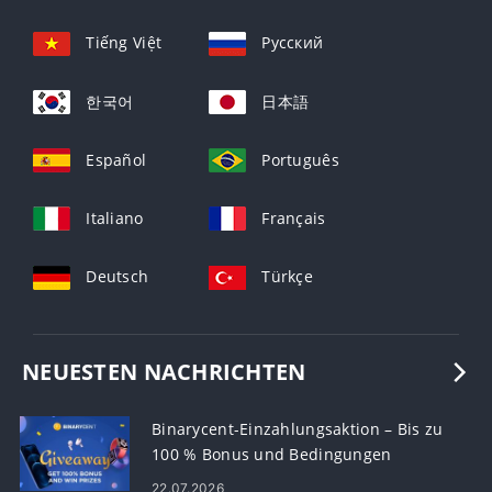
Tiếng Việt
Русский
한국어
日本語
Español
Português
Italiano
Français
Deutsch
Türkçe
NEUESTEN NACHRICHTEN
Binarycent-Einzahlungsaktion – Bis zu
100 % Bonus und Bedingungen
22.07.2026