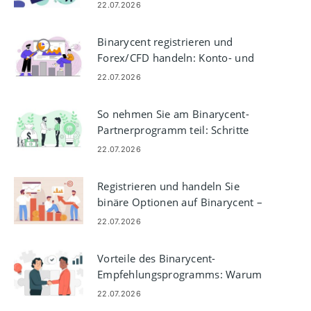
und Bearbeitungszeiten
22.07.2026
Binarycent registrieren und
Forex/CFD handeln: Konto- und
Handelsschritte
22.07.2026
So nehmen Sie am Binarycent-
Partnerprogramm teil: Schritte
und Anforderungen
22.07.2026
Registrieren und handeln Sie
binäre Optionen auf Binarycent – ​​
Konto- und Handelsschritte
22.07.2026
Vorteile des Binarycent-
Empfehlungsprogramms: Warum
Händler sich für Binarycent
22.07.2026
entscheiden