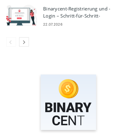
Binarycent-Registrierung und -
Login – Schritt-für-Schritt-
Anleitung zum Kontozugriff
22.07.2026