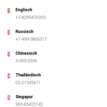
Englisch
1
+1-8299476393
Russisch
2
+7-499-3806317
Chinesisch
3
3-395-0396
Thailändisch
4
02-21345671
Singapur
5
965-65425142