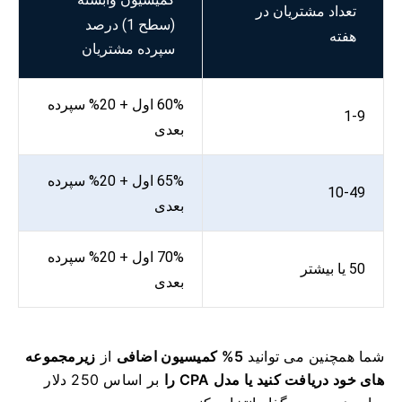
کمیسیون وابسته
تعداد مشتریان در
(سطح 1) درصد
هفته
سپرده مشتریان
60% اول + 20% سپرده
1-9
بعدی
65% اول + 20% سپرده
10-49
بعدی
70% اول + 20% سپرده
50 یا بیشتر
بعدی
شما همچنین می توانید
5% کمیسیون اضافی
از
زیرمجموعه
های خود دریافت کنید یا
مدل CPA را
بر اساس 250 دلار