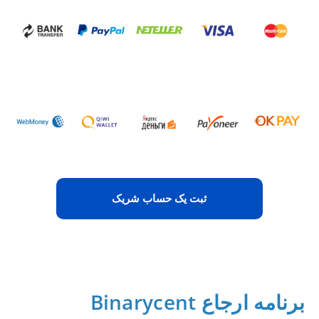
ثبت یک حساب شریک
برنامه ارجاع Binarycent