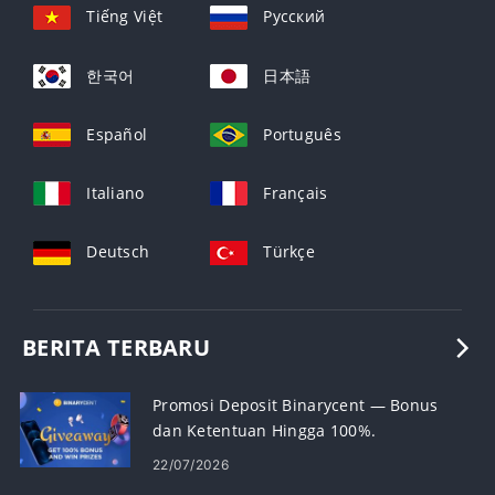
Tiếng Việt
Русский
한국어
日本語
Español
Português
Italiano
Français
Deutsch
Türkçe
BERITA TERBARU
Promosi Deposit Binarycent — Bonus
dan Ketentuan Hingga 100%.
22/07/2026