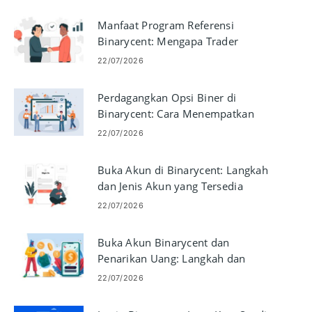
Manfaat Program Referensi
Binarycent: Mengapa Trader
Memilih Binarycent
22/07/2026
Perdagangkan Opsi Biner di
Binarycent: Cara Menempatkan
dan Mengelola Perdagangan
22/07/2026
Buka Akun di Binarycent: Langkah
dan Jenis Akun yang Tersedia
22/07/2026
Buka Akun Binarycent dan
Penarikan Uang: Langkah dan
Persyaratan
22/07/2026