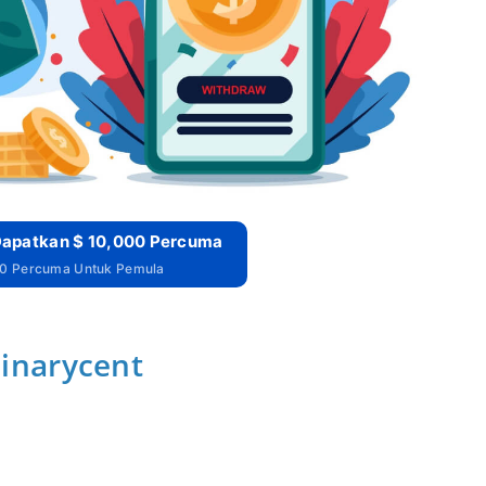
 Dapatkan $ 10,000 Percuma
00 Percuma Untuk Pemula
inarycent