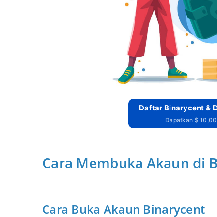
Daftar Binarycent &
Dapatkan $ 10,0
Cara Membuka Akaun di B
Cara Buka Akaun Binarycent