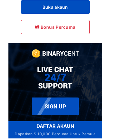
Buka akaun
Bonus Percuma
DAFTAR AKAUN
Dapatkan $ 10,000 Percuma Untuk Pemula