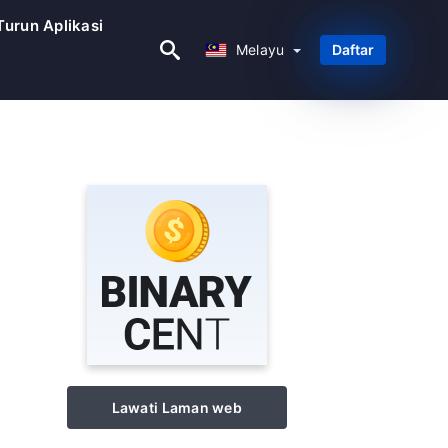
urun Aplikasi
Melayu
Melayu
Daftar
Lawati Laman web