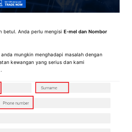
n betul.
Anda perlu mengisi
E-mel dan Nombor
h, anda mungkin menghadapi masalah dengan
matan kewangan yang serius dan kami
.