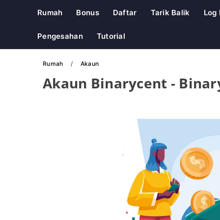
Rumah
Bonus
Daftar
Tarik Balik
Log
Pengesahan
Tutorial
Rumah
Akaun
Akaun Binarycent - Binar