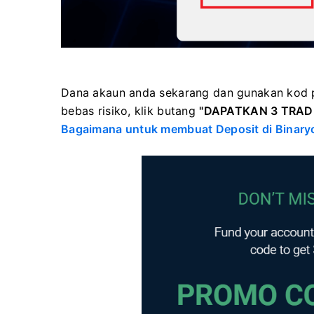
Dana akaun anda sekarang dan gunakan kod 
bebas risiko, klik
butang
"DAPATKAN 3 TRAD
Bagaimana untuk membuat Deposit di Binary