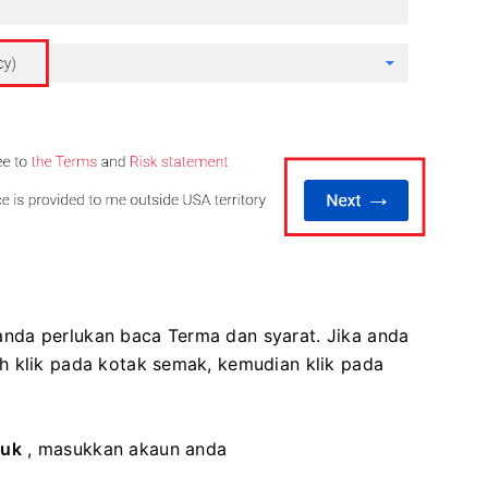
nda perlukan baca Terma dan syarat.
Jika anda
h klik pada kotak semak, kemudian klik pada
suk
, masukkan akaun anda