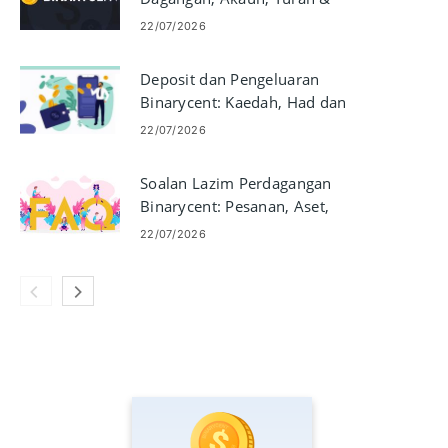
Keselamatan
22/07/2026
Deposit dan Pengeluaran
Binarycent: Kaedah, Had dan
Masa Pemprosesan
22/07/2026
Soalan Lazim Perdagangan
Binarycent: Pesanan, Aset,
Pelaksanaan dan Risiko
22/07/2026