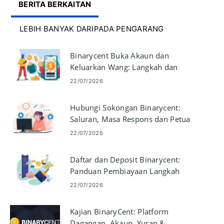
BERITA BERKAITAN
LEBIH BANYAK DARIPADA PENGARANG
Binarycent Buka Akaun dan
Keluarkan Wang: Langkah dan
Keperluan
22/07/2026
Hubungi Sokongan Binarycent:
Saluran, Masa Respons dan Petua
22/07/2026
Daftar dan Deposit Binarycent:
Panduan Pembiayaan Langkah
demi Langkah
22/07/2026
Kajian BinaryCent: Platform
Dagangan, Akaun, Yuran &