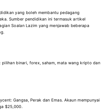
didikan yang boleh membantu pedagang
eka.
Sumber pendidikan ini termasuk artikel
agian Soalan Lazim yang menjawab beberapa
ng.
ilihan binari, forex, saham, mata wang kripto dan
arycent: Gangsa, Perak dan Emas.
Akaun mempunyai
ga $25,000.