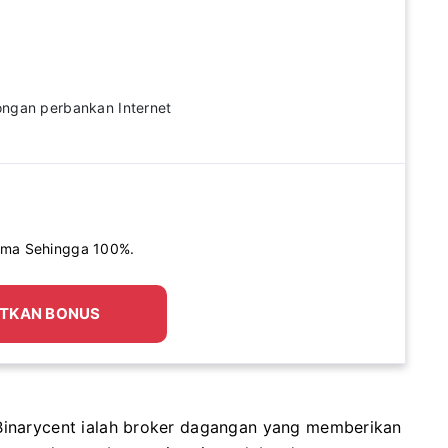
ongan perbankan Internet
rma Sehingga 100%.
TKAN BONUS
 Binarycent ialah broker dagangan yang memberikan