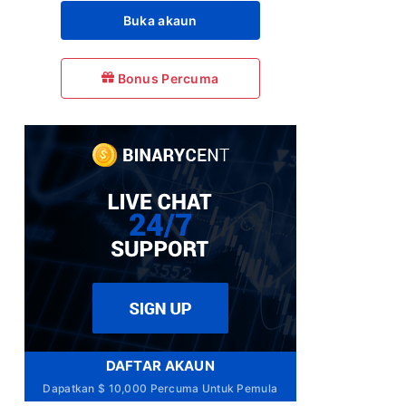
Buka akaun
Bonus Percuma
DAFTAR AKAUN
Dapatkan $ 10,000 Percuma Untuk Pemula