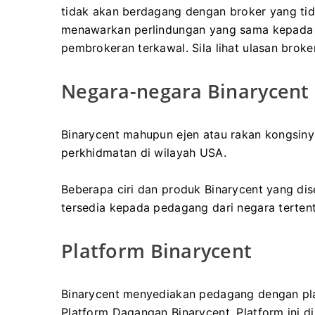
tidak akan berdagang dengan broker yang tid
menawarkan perlindungan yang sama kepada pe
pembrokeran terkawal.
Sila lihat ulasan brok
Negara-negara Binarycent
Binarycent mahupun ejen atau rakan kongsiny
perkhidmatan di wilayah USA.
Beberapa ciri dan produk Binarycent yang dis
tersedia kepada pedagang dari negara terten
Platform Binarycent
Binarycent menyediakan pedagang dengan pla
Platform Dagangan Binarycent.
Platform ini 