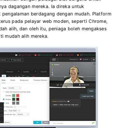
nya dagangan mereka.
Ia direka untuk
t pengalaman berdagang dengan mudah.
Platform
 terus pada pelayar web moden, seperti Chrome,
dah alih, dan oleh itu, peniaga boleh mengakses
nti mudah alih mereka.