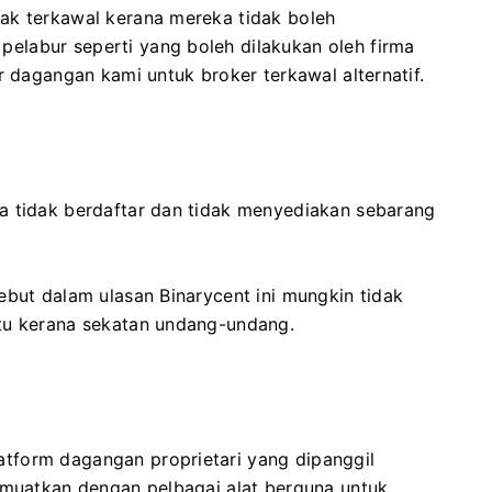
ak terkawal kerana mereka tidak boleh
labur seperti yang boleh dilakukan oleh firma
er dagangan kami untuk broker terkawal alternatif.
a tidak berdaftar dan tidak menyediakan sebarang
ebut dalam ulasan Binarycent ini mungkin tidak
tu kerana sekatan undang-undang.
tform dagangan proprietari yang dipanggil
dimuatkan dengan pelbagai alat berguna untuk