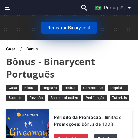
Português
Registrar Binarycent
Casa
Bônus
Bônus - Binarycent
Português
Casa
Bônus
Registro
Retirar
Conecte-se
Depósito
Suporte
Revisão
Baixar aplicativo
Verificação
Tutoriais
Período da Promoção:
Ilimitado
Promoções:
Bônus de 100%