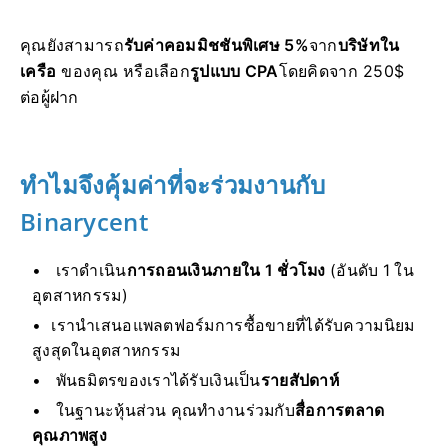
คุณยังสามารถ
รับค่าคอมมิชชันพิเศษ 5%
จาก
บริษัทใน
เครือ
ของคุณ หรือเลือก
รูปแบบ CPA
โดยคิดจาก 250$
ต่อผู้ฝาก
ทำไมจึงคุ้มค่าที่จะร่วมงานกับ
Binarycent
เราดำเนิน
การถอนเงินภายใน 1 ชั่วโมง
(อันดับ 1 ใน
อุตสาหกรรม)
เรานำเสนอแพลตฟอร์มการซื้อขายที่ได้รับความนิยม
สูงสุดในอุตสาหกรรม
พันธมิตรของเราได้รับเงินเป็น
รายสัปดาห์
ในฐานะหุ้นส่วน คุณทำงานร่วมกับ
สื่อการตลาด
คุณภาพสูง