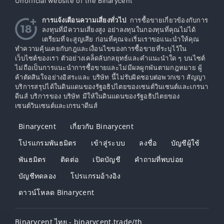
Unofficial website of the Binarycent
การแจ้งเตือนความเสี่ยงทั่วไป
: การซื้อขายเกี่ยวข้องกับการ
ลงทุนที่มีความเสี่ยงสูง อย่าลงทุนในกองทุนที่คุณไม่ได้
เตรียมที่จะสูญเสีย ก่อนที่คุณจะเริ่มเราขอแนะนำให้คุณ
ทำความคุ้นเคยกับกฎและเงื่อนไขของการซื้อขายที่ระบุไว้ใน
เว็บไซต์ของเรา ตัวอย่างเคล็ดลับกลยุทธ์และคำแนะนำใด ๆ บนไซต์
ไม่ถือเป็นการแนะนำการซื้อขายและไม่มีผลผูกพันตามกฎหมาย ผู้
ค้าตัดสินใจอย่างอิสระและ บริษัท นี้ไม่รับผิดชอบต่อพวกเขา สัญญา
บริการสรุปได้ในดินแดนของรัฐอธิปไตยของเซนต์วินเซนต์และเกรนา
ดีนส์ บริการของ บริษัท มีให้ในดินแดนของรัฐอธิปไตยของ
เซนต์วินเซนต์และเกรนาดีนส์
Binarycent
เกี่ยวกับ Binarycent
โปรแกรมพันธมิตร
เข้าสู่ระบบ
ลงชื่อ
บัญชีผู้ใช้
พันธมิตร
ติดต่อ
เปิดบัญชี
คำถามที่พบบ่อย
บัญชีทดลอง
โปรแกรมอ้างอิง
ดาวน์โหลด Binarycent
Binarycent ไทย - binarycent.trade/th