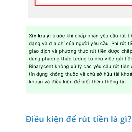
Xin lưu ý:
trước khi chấp nhận yêu cầu rút t
dạng và địa chỉ của người yêu cầu.
Phí rút t
giao dịch và phương thức rút tiền được chấ
dụng phương thức tương tự như việc gửi tiề
Binarycent không xử lý các yêu cầu rút tiền 
tín dụng không thuộc về chủ sở hữu tài kho
khoản và điều kiện để biết thêm thông tin.
Điều kiện để rút tiền là gì?