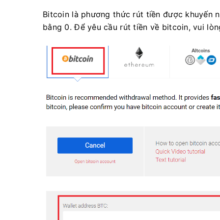
Bitcoin là phương thức rút tiền được khuyến 
bằng 0.
Để yêu cầu rút tiền về bitcoin, vui lò