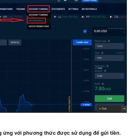
g ứng với phương thức được sử dụng để gửi tiền.