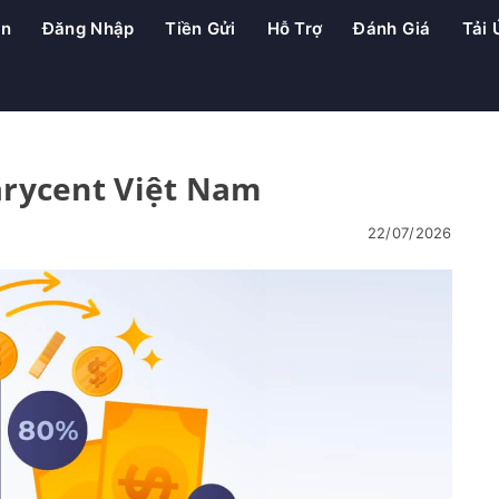
ền
Đăng Nhập
Tiền Gửi
Hỗ Trợ
Đánh Giá
Tải
narycent Việt Nam
22/07/2026